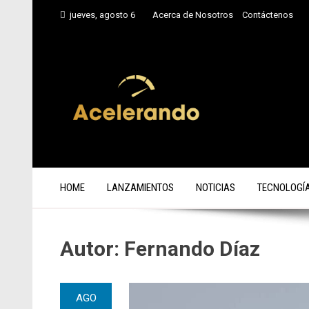
Saltar
jueves, agosto 6
Acerca de Nosotros
Contáctenos
al
contenido
HOME
LANZAMIENTOS
NOTICIAS
TECNOLOGÍ
Autor:
Fernando Díaz
AGO