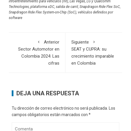
infoentretenimiento para vehículos (IVI)
,
Las Vegas
,
LG y Qualcomm
Technologies
,
plataforma xDC
,
salida de carril
,
Snapdragon Ride Flex SoC
,
Snapdragon Ride Flex System-on-Chip (SoC)
,
vehículos definidos por
software
Anterior
Siguiente
Sector Automotor en
SEAT y CUPRA: su
Colombia 2024: Las
crecimiento imparable
cifras
en Colombia
DEJA UNA RESPUESTA
Tu dirección de correo electrónico no será publicada.
Los
campos obligatorios están marcados con
*