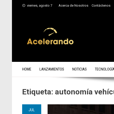
Saltar
viernes, agosto 7
Acerca de Nosotros
Contáctenos
al
contenido
HOME
LANZAMIENTOS
NOTICIAS
TECNOLOGÍ
Etiqueta:
autonomía vehícu
JUL