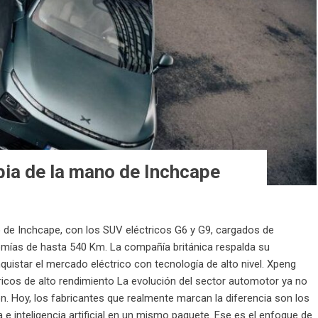
ia de la mano de Inchcape
 de Inchcape, con los SUV eléctricos G6 y G9, cargados de
nomías de hasta 540 Km. La compañía británica respalda su
uistar el mercado eléctrico con tecnología de alto nivel. Xpeng
icos de alto rendimiento La evolución del sector automotor ya no
ón. Hoy, los fabricantes que realmente marcan la diferencia son los
 e inteligencia artificial en un mismo paquete. Ese es el enfoque de