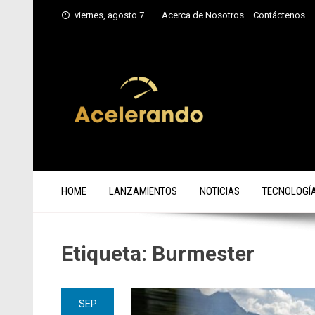
Saltar
viernes, agosto 7
Acerca de Nosotros
Contáctenos
al
contenido
HOME
LANZAMIENTOS
NOTICIAS
TECNOLOGÍ
Etiqueta:
Burmester
SEP