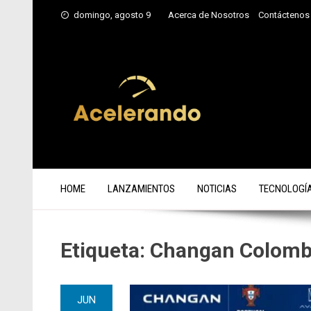
Saltar
domingo, agosto 9
Acerca de Nosotros
Contáctenos
al
contenido
HOME
LANZAMIENTOS
NOTICIAS
TECNOLOGÍ
Etiqueta:
Changan Colomb
JUN