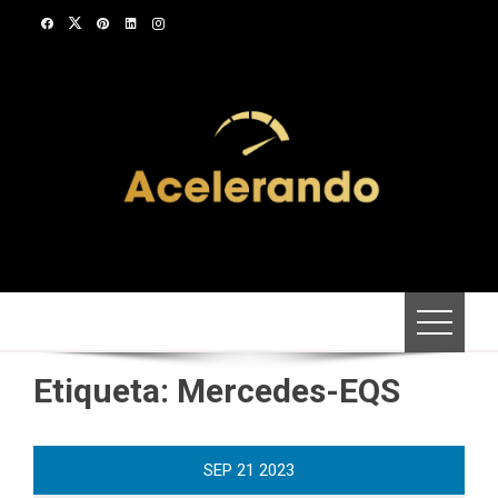
Saltar
al
contenido
Etiqueta:
Mercedes-EQS
SEP
21
2023