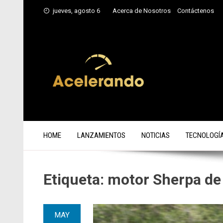
Saltar
jueves, agosto 6
Acerca de Nosotros
Contáctenos
al
contenido
HOME
LANZAMIENTOS
NOTICIAS
TECNOLOGÍ
Etiqueta:
motor Sherpa d
MAY