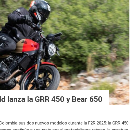
ld lanza la GRR 450 y Bear 650
a Colombia sus dos nuevos modelos durante la F2R 2025: la GRR 450