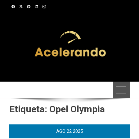
Saltar
al
contenido
Etiqueta:
Opel Olympia
AGO
22
2025