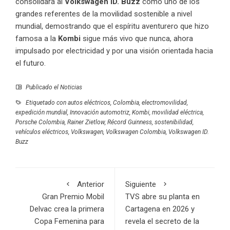
consolidará al
Volkswagen ID. Buzz
como uno de los
grandes referentes de la movilidad sostenible a nivel
mundial, demostrando que el espíritu aventurero que hizo
famosa a la
Kombi
sigue más vivo que nunca, ahora
impulsado por electricidad y por una visión orientada hacia
el futuro.
Publicado el
Noticias
Etiquetado con
autos eléctricos
,
Colombia
,
electromovilidad
,
expedición mundial
,
Innovación automotriz
,
Kombi
,
movilidad eléctrica
,
Porsche Colombia
,
Rainer Zietlow
,
Récord Guinness
,
sostenibilidad
,
vehículos eléctricos
,
Volkswagen
,
Volkswagen Colombia
,
Volkswagen ID.
Buzz
Anterior
Siguiente
Gran Premio Mobil
TVS abre su planta en
Delvac crea la primera
Cartagena en 2026 y
Copa Femenina para
revela el secreto de la