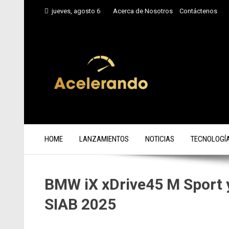
Saltar
jueves, agosto 6
Acerca de Nosotros
Contáctenos
al
contenido
HOME
LANZAMIENTOS
NOTICIAS
TECNOLOGÍ
BMW iX xDrive45 M Sport y
SIAB 2025