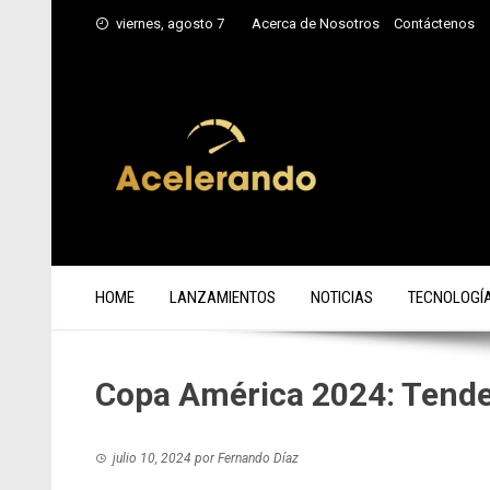
Saltar
viernes, agosto 7
Acerca de Nosotros
Contáctenos
al
contenido
HOME
LANZAMIENTOS
NOTICIAS
TECNOLOGÍ
Copa América 2024: Tende
julio 10, 2024
por
Fernando Díaz