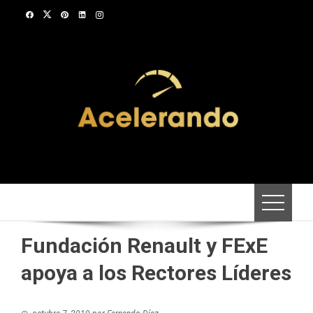
Saltar
al
contenido
Fundación Renault y FExE
apoya a los Rectores Líderes