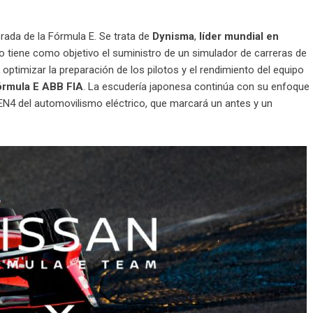
rada de la Fórmula E. Se trata de
Dynisma
,
líder mundial en
o tiene como objetivo el suministro de un simulador de carreras de
ptimizar la preparación de los pilotos y el rendimiento del equipo
órmula E ABB FIA
. La escudería japonesa continúa con su enfoque
GEN4 del automovilismo eléctrico, que marcará un antes y un