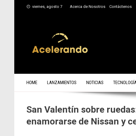
Saltar
viernes, agosto 7
Acerca de Nosotros
Contáctenos
al
contenido
HOME
LANZAMIENTOS
NOTICIAS
TECNOLOGÍ
San Valentín sobre ruedas
enamorarse de Nissan y cel