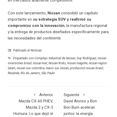
en mercados altamente competitivos.
Con este lanzamiento,
Nissan
consolidó un capítulo
importante en
su estrategia SUV y reafirmó su
compromiso con la innovación
, la manufactura regional
y la entrega de productos diseñados específicamente para
las necesidades del continente.
Publicado el
Noticias
Etiquetado con
Complejo Industrial de Nissan
,
Guy Rodríguez
,
nissan
inversiones brasil
,
nissan kait
,
Nissan Kicks
,
nissan magnite
,
nissan region
latam
,
nissan suv colombia
,
nuevo suv nissan
,
produccion nissan brasil
,
Resende
,
Río de Janeiro
,
São Paulo
Anterior
Siguiente
Mazda CX-60 PHEV,
David Alonso y Bon
Mazda 2 y CX-5
Bon Bum aceleran
Homura: Lo que dejó el
juntos: la energía