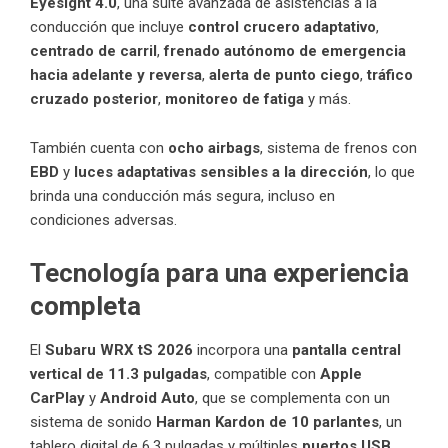
Eyesight 4.0
, una suite avanzada de asistencias a la
conducción que incluye
control crucero adaptativo
,
centrado de carril
,
frenado autónomo de emergencia
hacia adelante y reversa
,
alerta de punto ciego
,
tráfico
cruzado posterior
,
monitoreo de fatiga
y más.
También cuenta con
ocho airbags
, sistema de frenos con
EBD
y
luces adaptativas sensibles a la dirección
, lo que
brinda una conducción más segura, incluso en
condiciones adversas.
Tecnología para una experiencia
completa
El
Subaru WRX tS 2026
incorpora una
pantalla central
vertical de 11.3 pulgadas
, compatible con
Apple
CarPlay
y
Android Auto
, que se complementa con un
sistema de sonido
Harman Kardon de 10 parlantes
, un
tablero digital de 6.3 pulgadas y múltiples
puertos USB