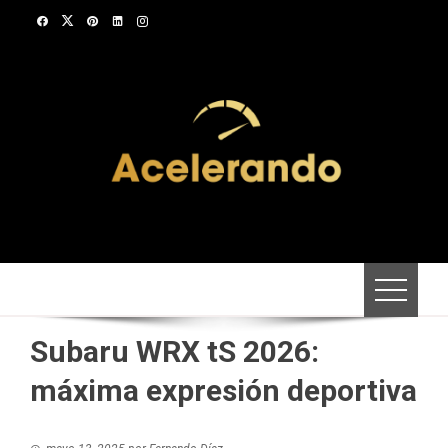
Saltar
al
contenido
Subaru WRX tS 2026:
máxima expresión deportiva