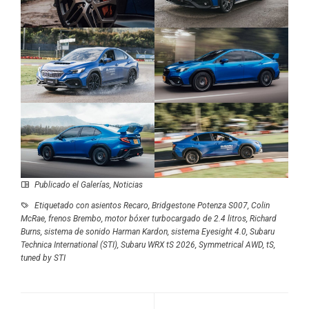
Publicado el
Galerías
,
Noticias
Etiquetado con
asientos Recaro
,
Bridgestone Potenza S007
,
Colin
McRae
,
frenos Brembo
,
motor bóxer turbocargado de 2.4 litros
,
Richard
Burns
,
sistema de sonido Harman Kardon
,
sistema Eyesight 4.0
,
Subaru
Technica International (STI)
,
Subaru WRX tS 2026
,
Symmetrical AWD
,
tS
,
tuned by STI