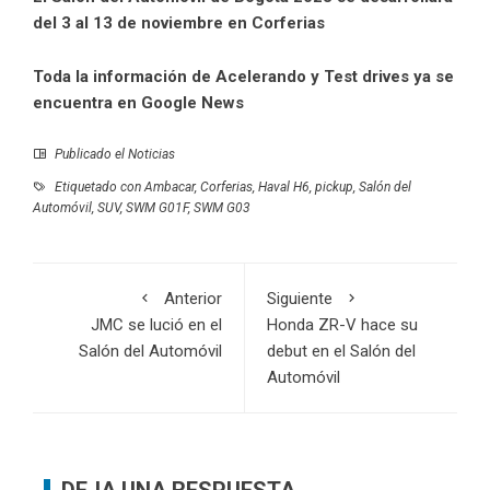
del 3 al 13 de noviembre en Corferias
Toda la información de Acelerando y Test drives ya se
encuentra en Google News
Publicado el
Noticias
Etiquetado con
Ambacar
,
Corferias
,
Haval H6
,
pickup
,
Salón del
Automóvil
,
SUV
,
SWM G01F
,
SWM G03
Anterior
Siguiente
JMC se lució en el
Honda ZR-V hace su
Salón del Automóvil
debut en el Salón del
Automóvil
DEJA UNA RESPUESTA