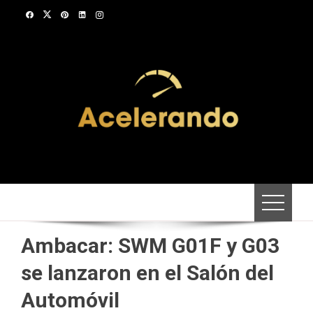
Saltar
al
contenido
Ambacar: SWM G01F y G03
se lanzaron en el Salón del
Automóvil