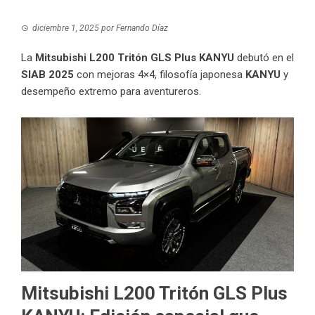
diciembre 1, 2025
por
Fernando Díaz
La
Mitsubishi L200 Tritón GLS Plus KANYU
debutó en el
SlAB 2025
con mejoras 4×4, filosofía japonesa
KANYU
y
desempeño extremo para aventureros.
Mitsubishi L200 Tritón GLS Plus