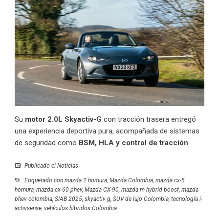
Su
motor 2.0L Skyactiv-G
con tracción trasera entregó
una experiencia deportiva pura, acompañada de sistemas
de seguridad como
BSM, HLA y control de tracción
.
Publicado el
Noticias
Etiquetado con
mazda 2 homura
,
Mazda Colombia
,
mazda cx-5
homura
,
mazda cx-60 phev
,
Mazda CX-90
,
mazda m hybrid boost
,
mazda
phev colombia
,
SIAB 2025
,
skyactiv g
,
SUV de lujo Colombia
,
tecnología i-
activsense
,
vehículos híbridos Colombia