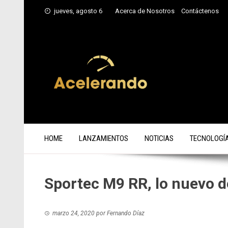
Saltar
jueves, agosto 6
Acerca de Nosotros
Contáctenos
al
contenido
HOME
LANZAMIENTOS
NOTICIAS
TECNOLOGÍ
Sportec M9 RR, lo nuevo
marzo 24, 2020
por
Fernando Díaz