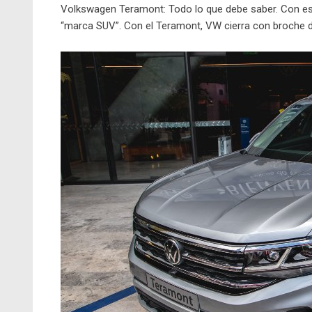
Volkswagen Teramont: Todo lo que debe saber. Con est
“marca SUV”. Con el Teramont, VW cierra con broche d