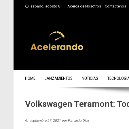
Saltar
sábado, agosto 8
Acerca de Nosotros
Contáctenos
al
contenido
HOME
LANZAMIENTOS
NOTICIAS
TECNOLOGÍ
Volkswagen Teramont: Tod
septiembre 27, 2021
por
Fernando Díaz