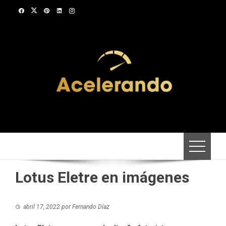
Saltar
al
contenido
Lotus Eletre en imágenes
abril 17, 2022
por
Fernando Díaz