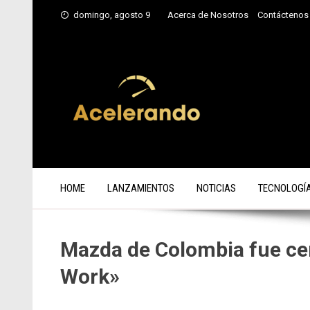
Saltar
domingo, agosto 9
Acerca de Nosotros
Contáctenos
al
contenido
HOME
LANZAMIENTOS
NOTICIAS
TECNOLOGÍ
Mazda de Colombia fue cer
Work»