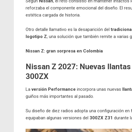
Según
Nissan
, el reto consistió en mantener intactos 
reforzaba el componente emocional del diseño. El res
estética cargada de historia.
Otro detalle llamativo es la desaparición del
tradicion
logotipo Z
, una solución que también remite a varias 
Nissan Z: gran sorpresa en Colombia
Nissan Z 2027: Nuevas llantas
300ZX
La
versión Performance
incorpora unas nuevas
llan
guiños más importantes al pasado.
Su diseño de diez radios adopta una configuración en 
equipaban algunas versiones del
300ZX Z31
durante l