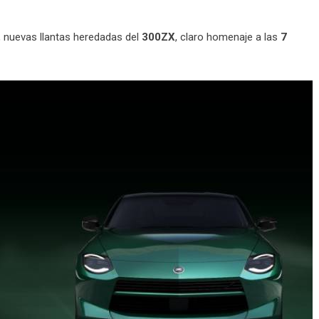
, nuevas llantas heredadas del
300ZX
, claro homenaje a las
7