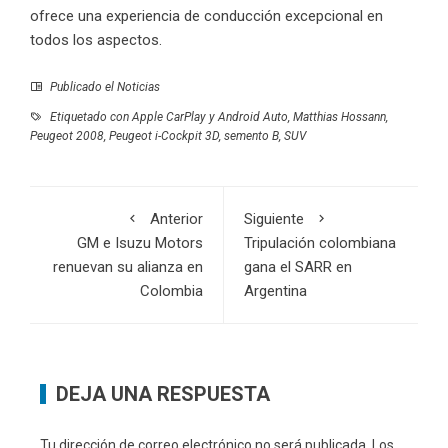
ofrece una experiencia de conducción excepcional en
todos los aspectos.
Publicado el
Noticias
Etiquetado con
Apple CarPlay y Android Auto
,
Matthias Hossann
,
Peugeot 2008
,
Peugeot i-Cockpit 3D
,
semento B
,
SUV
Anterior
Siguiente
GM e Isuzu Motors
Tripulación colombiana
renuevan su alianza en
gana el SARR en
Colombia
Argentina
DEJA UNA RESPUESTA
Tu dirección de correo electrónico no será publicada.
Los