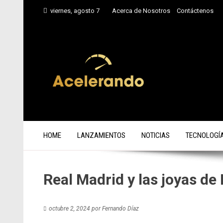
Saltar
viernes, agosto 7
Acerca de Nosotros
Contáctenos
al
contenido
HOME
LANZAMIENTOS
NOTICIAS
TECNOLOGÍ
Real Madrid y las joyas d
octubre 2, 2024
por
Fernando Díaz