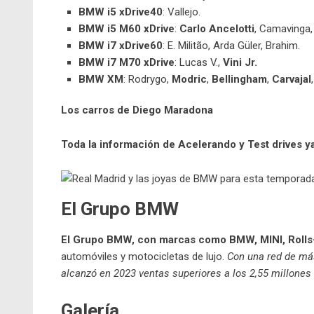
BMW i5 xDrive40
: Vallejo.
BMW i5 M60 xDrive
:
Carlo Ancelotti
, Camavinga
BMW i7 xDrive60
: E. Militão, Arda Güler, Brahim.
BMW i7 M70 xDrive
: Lucas V.,
Vini Jr.
BMW XM
: Rodrygo,
Modric
,
Bellingham
,
Carvajal
Los carros de Diego Maradona
Toda la información de Acelerando y Test drives 
El Grupo BMW
El Grupo BMW, con marcas como BMW, MINI, Roll
automóviles y motocicletas de lujo.
Con una red de má
alcanzó en 2023 ventas superiores a los 2,55 millone
Galería