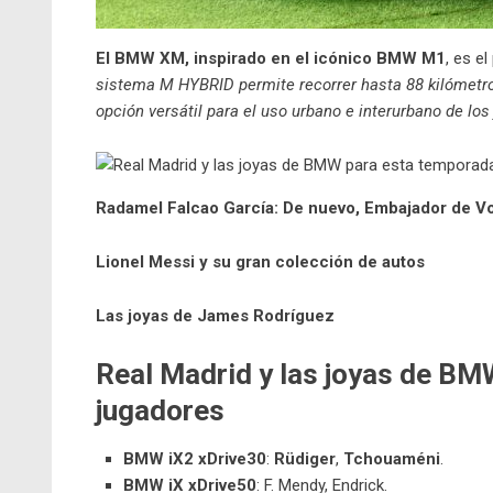
El BMW XM, inspirado en el icónico BMW M1
, es e
sistema M HYBRID permite recorrer hasta 88 kilómetro
opción versátil para el uso urbano e interurbano de los
Radamel Falcao García: De nuevo, Embajador de V
Lionel Messi y su gran colección de autos
Las joyas de James Rodríguez
Real Madrid y las joyas de BM
jugadores
BMW iX2 xDrive30
:
Rüdiger
,
Tchouaméni
.
BMW iX xDrive50
: F. Mendy, Endrick.