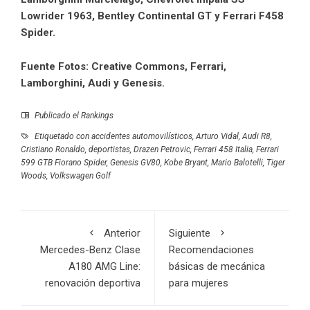
Lowrider 1963, Bentley Continental GT y Ferrari F458
Spider.
Fuente Fotos: Creative Commons, Ferrari,
Lamborghini, Audi y Genesis.
Publicado el
Rankings
Etiquetado con
accidentes automovilísticos
,
Arturo Vidal
,
Audi R8
,
Cristiano Ronaldo
,
deportistas
,
Drazen Petrovic
,
Ferrari 458 Italia
,
Ferrari
599 GTB Fiorano Spider
,
Genesis GV80
,
Kobe Bryant
,
Mario Balotelli
,
Tiger
Woods
,
Volkswagen Golf
Anterior
Siguiente
Mercedes-Benz Clase
Recomendaciones
A180 AMG Line:
básicas de mecánica
renovación deportiva
para mujeres