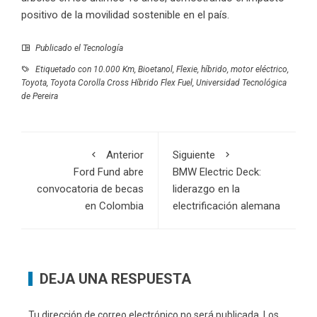
positivo de la movilidad sostenible en el país.
Publicado el
Tecnología
Etiquetado con
10.000 Km
,
Bioetanol
,
Flexie
,
híbrido
,
motor eléctrico
,
Toyota
,
Toyota Corolla Cross Híbrido Flex Fuel
,
Universidad Tecnológica
de Pereira
Anterior
Siguiente
Ford Fund abre
BMW Electric Deck:
convocatoria de becas
liderazgo en la
en Colombia
electrificación alemana
DEJA UNA RESPUESTA
Tu dirección de correo electrónico no será publicada.
Los