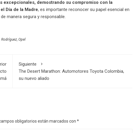
s excepcionales, demostrando su compromiso con la
 el Día de la Madre
, es importante reconocer su papel esencial en
r de manera segura y responsable.
s Rodríguez
,
Opel
rior
Siguiente
ecto
The Desert Marathon: Automotores Toyota Colombia,
amá
su nuevo aliado
campos obligatorios están marcados con
*