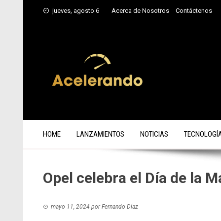
Saltar
jueves, agosto 6
Acerca de Nosotros
Contáctenos
al
contenido
HOME
LANZAMIENTOS
NOTICIAS
TECNOLOGÍ
Opel celebra el Día de la 
mayo 11, 2024
por
Fernando Díaz