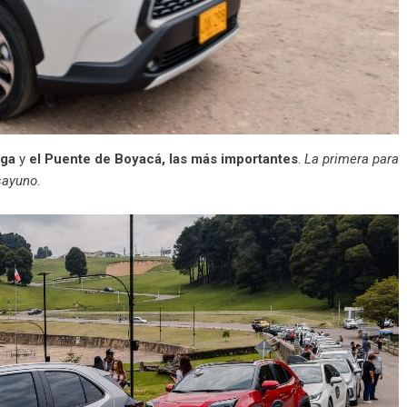
sga
y
el Puente de Boyacá, las más importantes
.
La primera para
esayuno
.