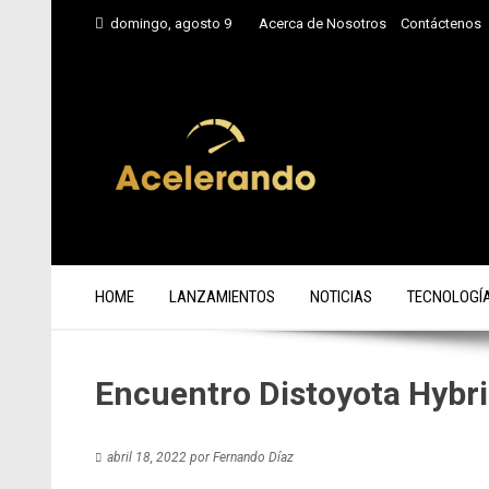
Saltar
domingo, agosto 9
Acerca de Nosotros
Contáctenos
al
contenido
HOME
LANZAMIENTOS
NOTICIAS
TECNOLOGÍ
Encuentro Distoyota Hybri
abril 18, 2022
por
Fernando Díaz