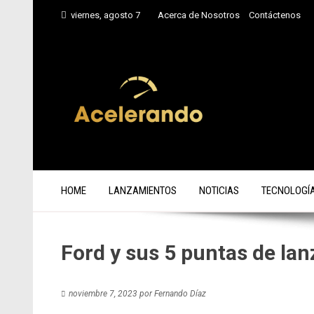
Saltar
viernes, agosto 7
Acerca de Nosotros
Contáctenos
al
contenido
HOME
LANZAMIENTOS
NOTICIAS
TECNOLOGÍ
Ford y sus 5 puntas de lan
noviembre 7, 2023
por
Fernando Díaz