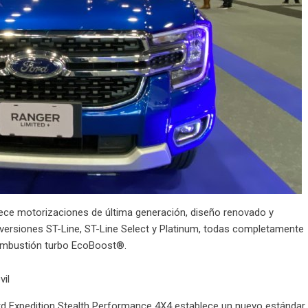
rece motorizaciones de última generación, diseño renovado y
 versiones ST-Line, ST-Line Select y Platinum, todas completamente
 combustión turbo EcoBoost®.
rd Expedition Stealth Performance 4X4 establece un nuevo estándar