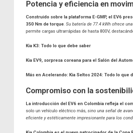
Potencia y eficiencia en movi
Construido sobre la plataforma E-GMP, el EV6 pres
350 Nm de torque
.
Su batería de 77.4 kWh ofrece un
permite cargas ultrarrápidas de hasta 800V, destacándo
Kia K3: Todo lo que debe saber
Kia EV9, sorpresa coreana para el Salón del Autom
Más en Acelerando:
Kia Seltos 2024: Todo lo que 
Compromiso con la sostenibil
La introducción del EV6 en Colombia refleja el co
solo un vehículo eléctrico más,
sino una señal de avan
eficiente y estéticamente impresionante para los con
Kia Colombia es el nuevo patrocinador de la Copa B