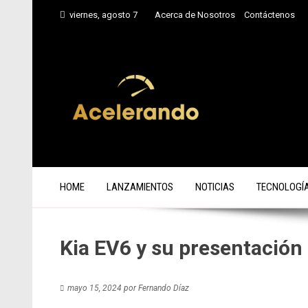
Saltar
viernes, agosto 7
Acerca de Nosotros
Contáctenos
al
contenido
HOME
LANZAMIENTOS
NOTICIAS
TECNOLOGÍ
Kia EV6 y su presentación
mayo 15, 2024
por
Fernando Díaz